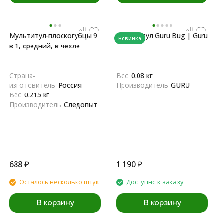
Мультитул-плоскогубцы 9
Мультитул Guru Bug | Guru
новинка
в 1, средний, в чехле
Страна-
Вес
0.08 кг
изготовитель
Россия
Производитель
GURU
Вес
0.215 кг
Производитель
Следопыт
688
₽
1 190
₽
Осталось несколько штук
Доступно к заказу
В корзину
В корзину