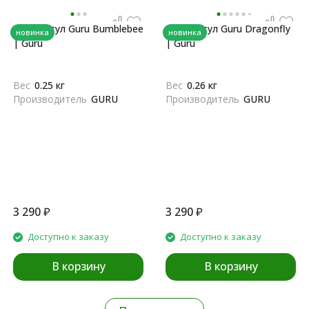
Мультитул Guru Bumblebee
Мультитул Guru Dragonfly
новинка
новинка
| Guru
| Guru
Вес
0.25 кг
Вес
0.26 кг
Производитель
GURU
Производитель
GURU
3 290
₽
3 290
₽
Доступно к заказу
Доступно к заказу
В корзину
В корзину