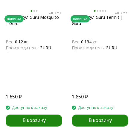
Мультитул Guru Mosquito
Мультитул Guru Termit |
новинка
новинка
| Guru
Guru
Вес
0.12 кг
Вес
0.134 кг
Производитель
GURU
Производитель
GURU
1 650
₽
1 850
₽
Доступно к заказу
Доступно к заказу
В корзину
В корзину